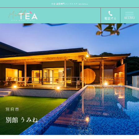
大分 出張専門メンズエステ MilkTea
MENU
電話する
別府市
別館 うみね