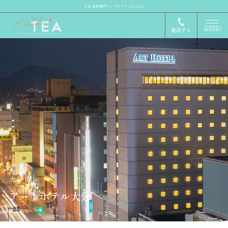
大分 出張専門メンズエステ MilkTea
MENU
電話する
大分市
アートホテル大分