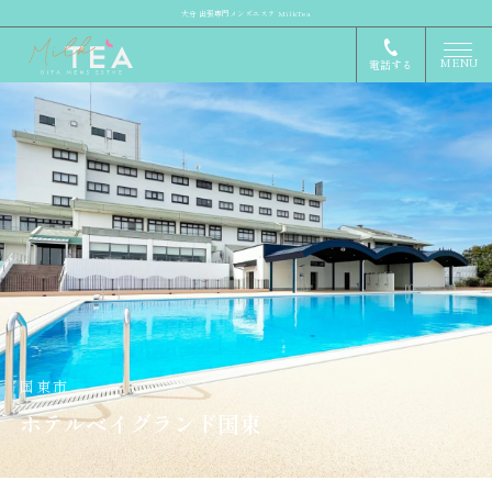
大分 出張専門メンズエステ MilkTea
MENU
電話する
国東市
ホテルベイグランド国東