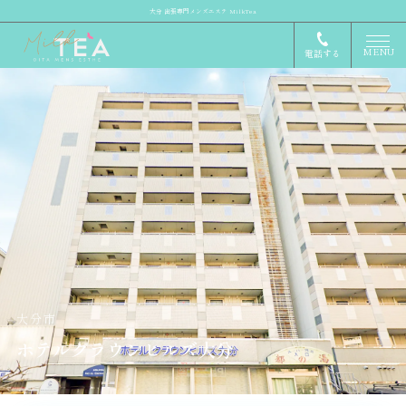
大分 出張専門メンズエステ MilkTea
MENU
電話する
大分市
ホテルクラウンヒルズ大分