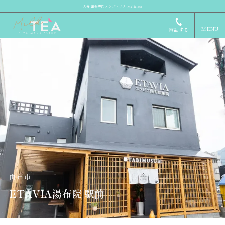
大分 出張専門メンズエステ MilkTea
MENU
電話する
由布市
ETAVIA湯布院 駅前