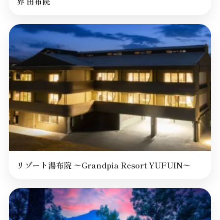
界 由布院
リゾート湯布院 〜Grandpia Resort YUFUIN〜