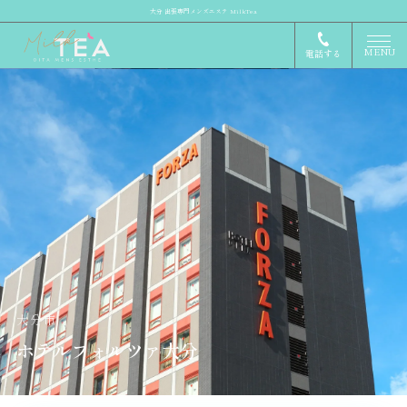
大分 出張専門メンズエステ MilkTea
MENU
電話する
大分市
ホテルフォルツァ大分