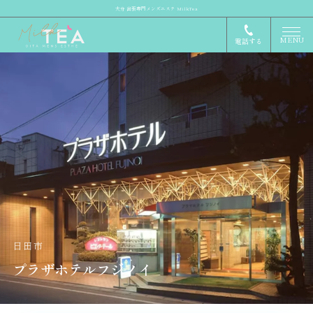
大分 出張専門メンズエステ MilkTea
MENU
電話する
日田市
プラザホテルフジノイ