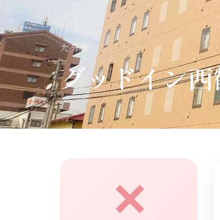
大分市
グッドイン西
✕