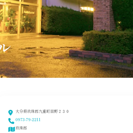
ル
大分県玖珠郡九重町田野２３０
0973-79-2211
玖珠郡