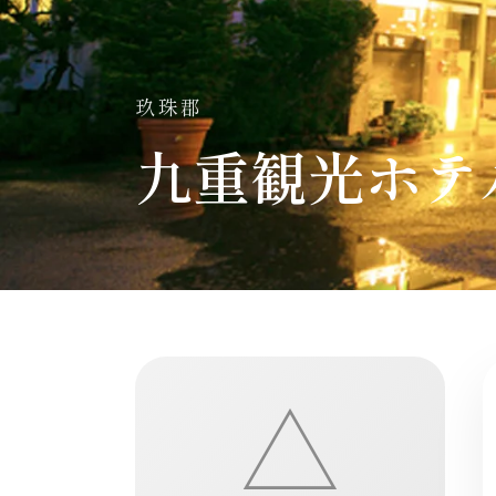
玖珠郡
九重観光ホテ
△