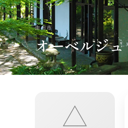
由布市
オーベルジュ
△