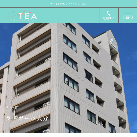
大分 出張専門メンズエステ MilkTea
MENU
電話する
大分市
ラ・ガール大分