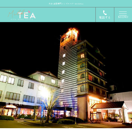
大分 出張専門メンズエステ MilkTea
MENU
電話する
豊後大野市
ホテルますの井