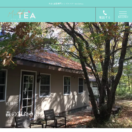
大分 出張専門メンズエステ MilkTea
MENU
電話する
玖珠郡
森の家たきび