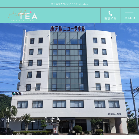
大分 出張専門メンズエステ MilkTea
MENU
電話する
臼杵市
ホテルニューうすき