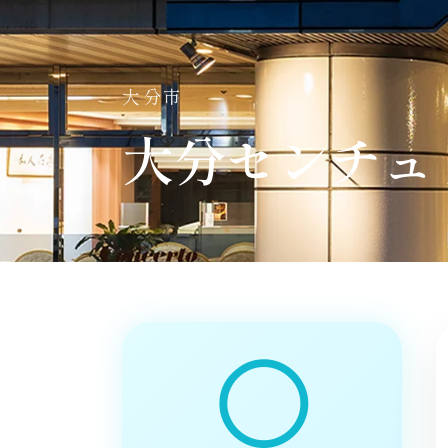
大分市
大分センチュ
◯