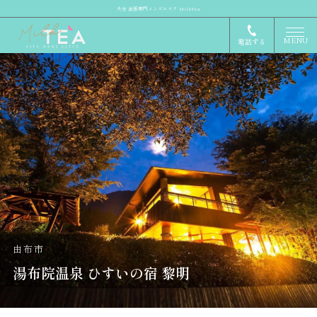
大分 出張専門メンズエステ MilkTea
MENU
電話する
由布市
湯布院温泉 ひすいの宿 黎明