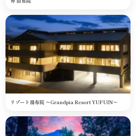
界 由布院
リゾート湯布院 〜Grandpia Resort YUFUIN〜