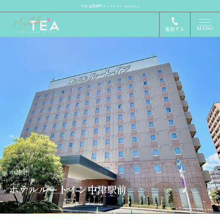
大分 出張専門メンズエステ MilkTea
MENU
電話する
中津市
ホテルルートイン中津駅前