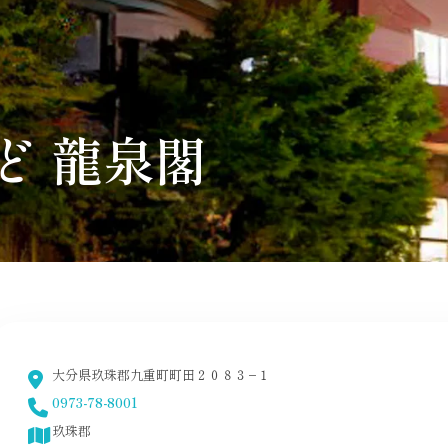
ど 龍泉閣
大分県玖珠郡九重町町田２０８３−１
0973-78-8001
玖珠郡