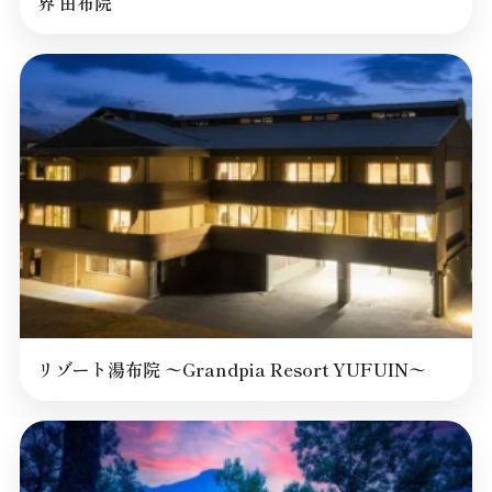
界 由布院
リゾート湯布院 〜Grandpia Resort YUFUIN〜