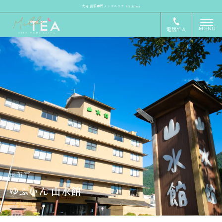
大分 出張専門メンズエステ MilkTea
MENU
電話する
由布市
ゆふいん 山水館