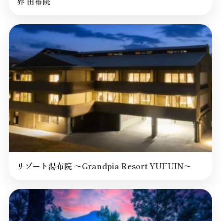
界 由布院
リゾート湯布院 〜Grandpia Resort YUFUIN〜