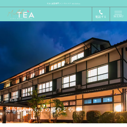
大分 出張専門メンズエステ MilkTea
MENU
電話する
由布市
湯布院やわらぎの郷やどや