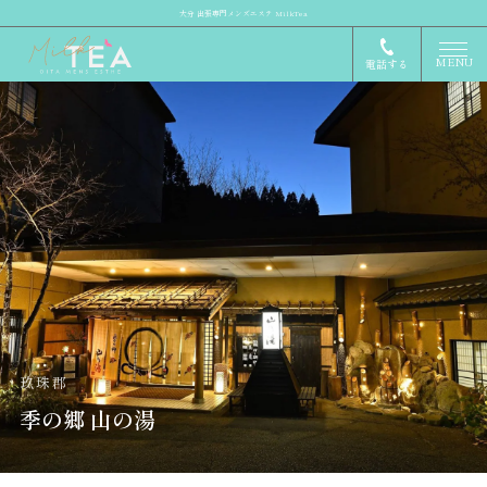
大分 出張専門メンズエステ MilkTea
MENU
電話する
玖珠郡
季の郷 山の湯