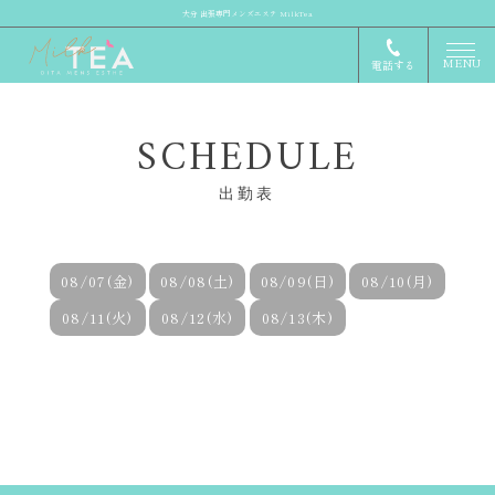
大分 出張専門メンズエステ MilkTea
MENU
電話する
SCHEDULE
出勤表
08/07(金)
08/08(土)
08/09(日)
08/10(月)
08/11(火)
08/12(水)
08/13(木)