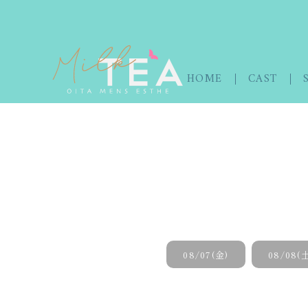
HOME
CAST
08/07(金)
08/08(