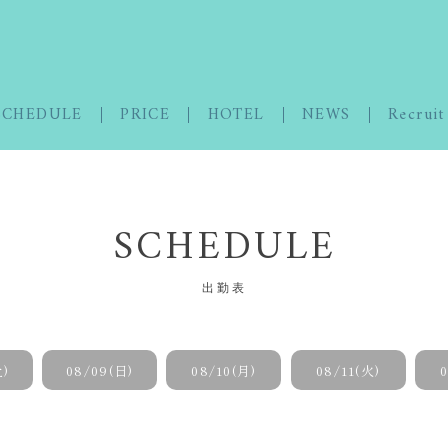
SCHEDULE
PRICE
HOTEL
NEWS
Recruit
SCHEDULE
出勤表
土)
08/09(日)
08/10(月)
08/11(火)
0