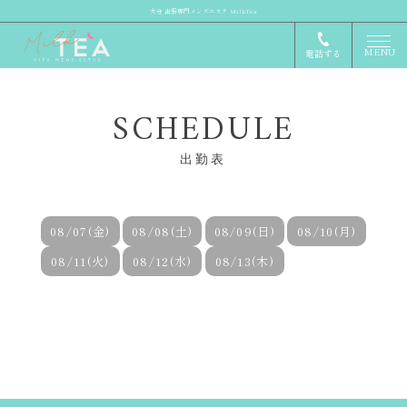
大分 出張専門メンズエステ MilkTea
MENU
電話する
SCHEDULE
出勤表
08/07(金)
08/08(土)
08/09(日)
08/10(月)
08/11(火)
08/12(水)
08/13(木)