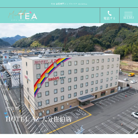
大分 出張専門メンズエステ MilkTea
MENU
電話する
佐伯市
HOTEL AZ 大分佐伯店