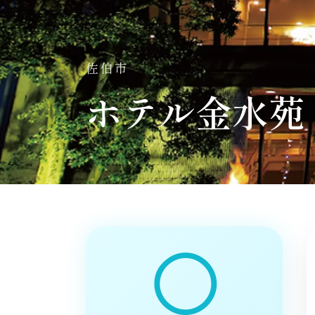
佐伯市
ホテル金水苑
◯