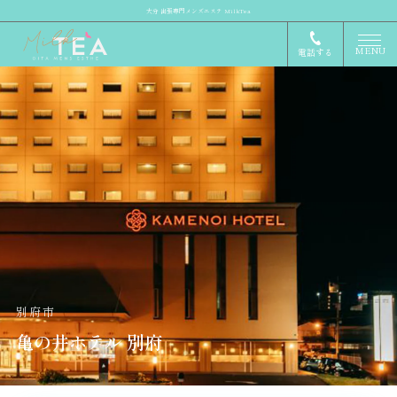
大分 出張専門メンズエステ MilkTea
MENU
電話する
別府市
亀の井ホテル 別府