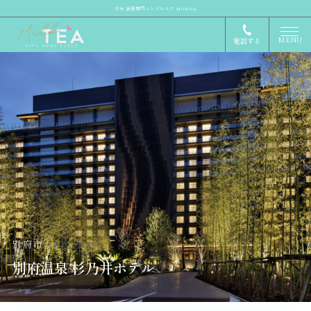
大分 出張専門メンズエステ MilkTea
MENU
電話する
別府市
別府温泉 杉乃井ホテル