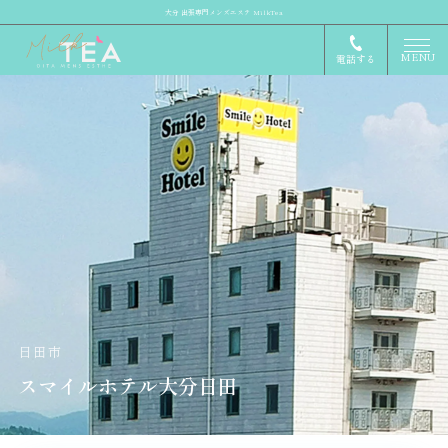
大分 出張専門メンズエステ MilkTea
MENU
電話する
日田市
スマイルホテル大分日田