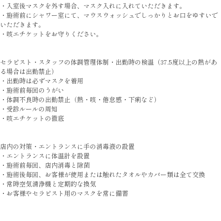
・入室後マスクを外す場合、マスク入れに入れていただきます。
・施術前にシャワー室にて、マウスウォッシュでしっかりとお口をゆすいで
いただきます。
・咳エチケットをお守りください。
セラピスト・スタッフの体調管理体制・出勤時の検温（37.5度以上の熱があ
る場合は出勤禁止）
・出勤時は必ずマスクを着用
・施術前毎回のうがい
・体調不良時の出勤禁止（熱・咳・倦怠感・下痢など）
・受診ルールの周知
・咳エチケットの徹底
店内の対策・エントランスに手の消毒液の設置
・エントランスに体温計を設置
・施術前毎回、店内消毒と除菌
・施術後毎回、お客様が使用または触れたタオルやカバー類は全て交換
・常時空気清浄機と定期的な換気
・お客様やセラピスト用のマスクを常に備蓄