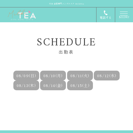
大分 出張専門メンズエステ MilkTea
MENU
電話する
SCHEDULE
出勤表
08/09(日)
08/10(月)
08/11(火)
08/12(水)
08/13(木)
08/14(金)
08/15(土)