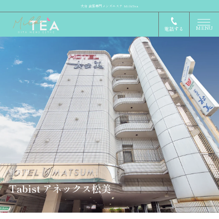
大分 出張専門メンズエステ MilkTea
MENU
電話する
別府市
Tabist アネックス松美