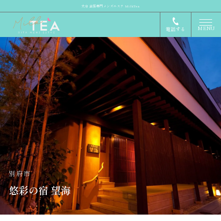
大分 出張専門メンズエステ MilkTea
MENU
電話する
別府市
悠彩の宿 望海