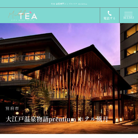
大分 出張専門メンズエステ MilkTea
MENU
電話する
別府市
大江戸温泉物語premium ホテル風月