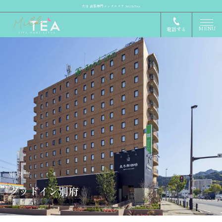
大分 出張専門メンズエステ MilkTea
MENU
電話する
別府市
グッドイン別府