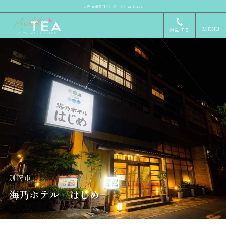
大分 出張専門メンズエステ MilkTea
MENU
電話する
別府市
海乃ホテル はじめ