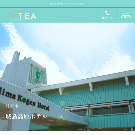
大分 出張専門メンズエステ MilkTea
MENU
電話する
別府市
城島高原ホテル