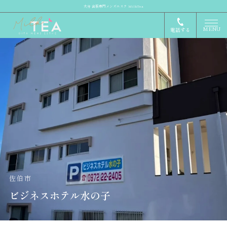
大分 出張専門メンズエステ MilkTea
MENU
電話する
佐伯市
ビジネスホテル水の子