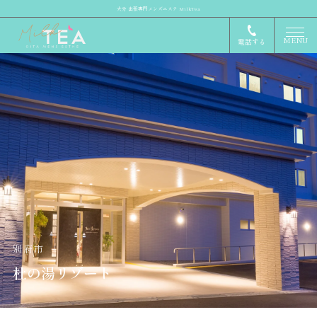
大分 出張専門メンズエステ MilkTea
MENU
電話する
別府市
杜の湯リゾート