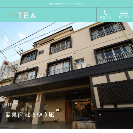
大分 出張専門メンズエステ MilkTea
MENU
電話する
別府市
温泉宿 はまゆう凪