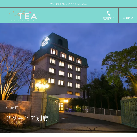
大分 出張専門メンズエステ MilkTea
MENU
電話する
別府市
リゾーピア別府