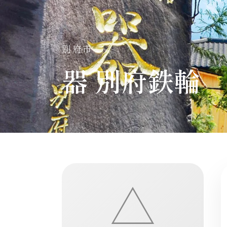
別府市
器 別府鉄輪
△