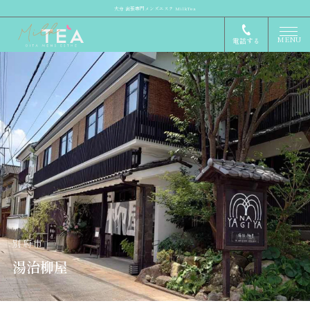
大分 出張専門メンズエステ MilkTea
MENU
電話する
別府市
湯治柳屋